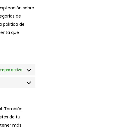
xplicación sobre
egorías de
 política de
cuenta que
empre activo
al. También
stes de tu
btener más