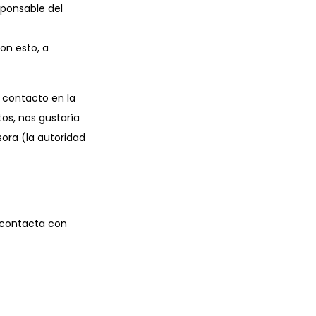
sponsable del
on esto, a
e contacto en la
tos, nos gustaría
sora (la autoridad
, contacta con