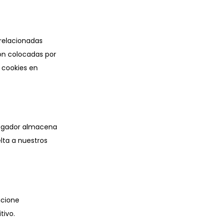
 relacionadas
on colocadas por
 cookies en
vegador almacena
lta a nuestros
ncione
tivo.