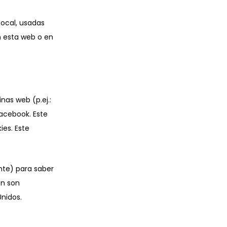
ocal, usadas
n esta web o en
as web (p.ej.:
Facebook. Este
ies. Este
nte) para saber
en son
nidos.