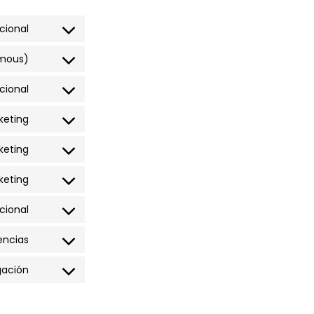
cional
ymous)
cional
keting
keting
keting
cional
encias
gación