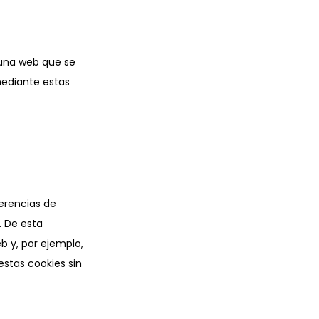
 una web que se
mediante estas
erencias de
. De esta
b y, por ejemplo,
stas cookies sin