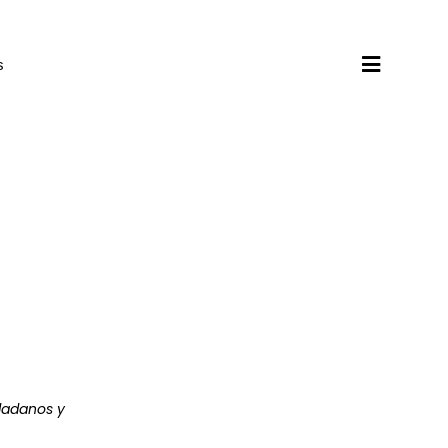
s
udadanos y