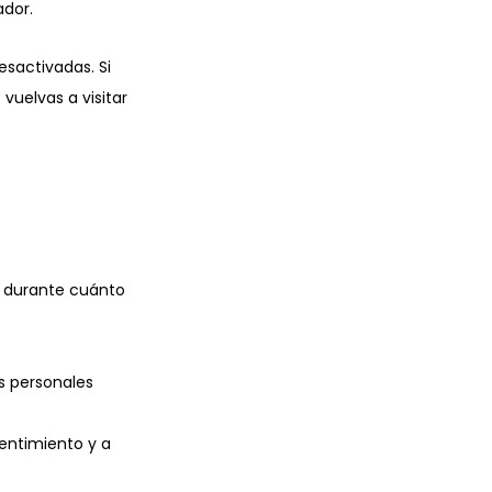
ador.
sactivadas. Si
vuelvas a visitar
y durante cuánto
os personales
entimiento y a